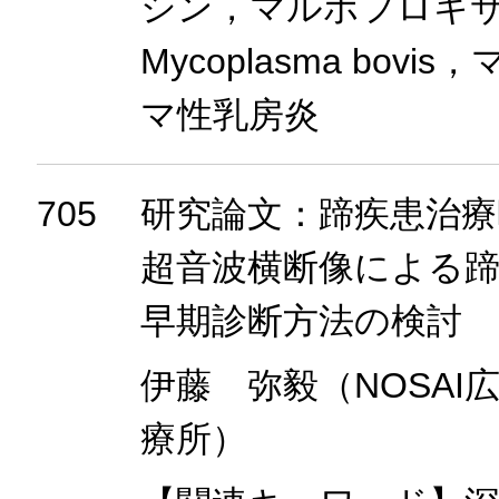
シン，マルボフロキ
Mycoplasma bov
マ性乳房炎
705
研究論文：蹄疾患治療
超音波横断像による
早期診断方法の検討
伊藤 弥毅（NOSAI
療所）