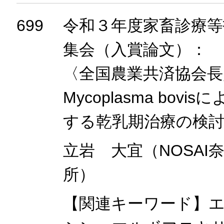
699
令和３年度家畜診療等
集会（入賞論文）：
〈全国農業共済協会長
Mycoplasma bov
する乾乳期治療の検
立岩 大宜（NOSAI
所）
【関連キーワード】