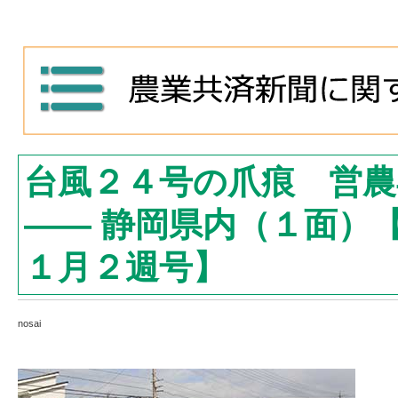
台風２４号の爪痕 営農
―― 静岡県内（１面）
１月２週号】
nosai